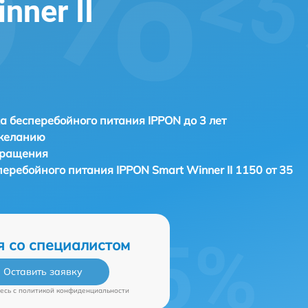
nner II
а бесперебойного питания IPPON до 3 лет
 желанию
бращения
сперебойного питания
IPPON Smart Winner II 1150 от 35
я со специалистом
Оставить заявку
есь c
политикой конфиденциальности