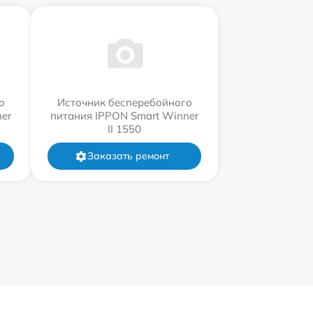
о
Источник бесперебойного
er
питания IPPON Smart Winner
II 1550
Заказать ремонт