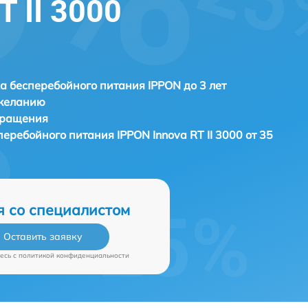
T II 3000
а бесперебойного питания IPPON до 3 лет
 желанию
бращения
сперебойного питания
IPPON Innova RT II 3000 от 35
я со специалистом
Оставить заявку
есь c
политикой конфиденциальности