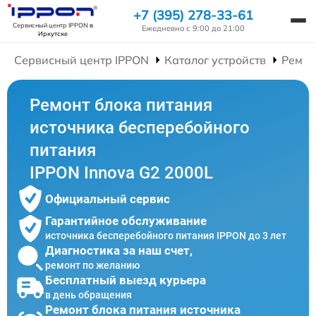
+7 (395) 278-33-61
Сервисный центр IPPON
в
Ежедневно с 9:00 до 21:00
Иркутске
Сервисный центр IPPON
Каталог устройств
Ремон
Ремонт блока питания
источника бесперебойного
питания
IPPON Innova G2 2000L
Официальный сервис
Гарантийное обслуживание
источника бесперебойного питания IPPON до 3 лет
Диагностика за наш счет,
ремонт по желанию
Бесплатный выезд курьера
в день обращения
Ремонт блока питания источника