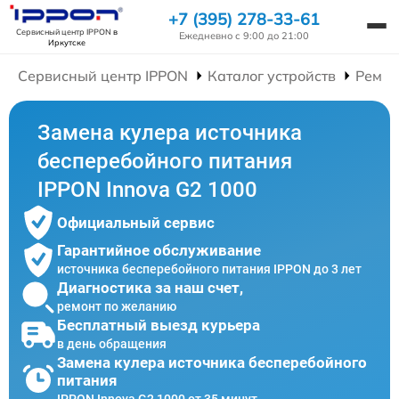
+7 (395) 278-33-61
Сервисный центр IPPON
в
Ежедневно с 9:00 до 21:00
Иркутске
Сервисный центр IPPON
Каталог устройств
Ремон
Замена кулера источника
бесперебойного питания
IPPON Innova G2 1000
Официальный сервис
Гарантийное обслуживание
источника бесперебойного питания IPPON до 3 лет
Диагностика за наш счет,
ремонт по желанию
Бесплатный выезд курьера
в день обращения
Замена кулера источника бесперебойного
питания
IPPON Innova G2 1000 от 35 минут