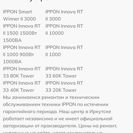
IPPON Smart
IPPON Innova RT
Winner II 3000
II 3000
IPPON Innova RT
IPPON Innova RT
II 1500 1500Вт
II 10000
1500ВА
IPPON Innova RT
IPPON Innova RT
II 1000 900Вт
II 1000
1000ВА
IPPON Innova RT
IPPON Innova RT
33 80K Tower
33 60K Tower
IPPON Innova RT
IPPON Innova RT
33 40K Tower
33 20K Tower
Мы занимаемся ремонтом и техническим
обслуживанием техники IPPON по истечении
гарантийного периода. Наш центр в Иркутске
работает независимо и не имеет официальной
авторизации от производителя. Цены на ремонт,
указанные на сайте, носят исключительно